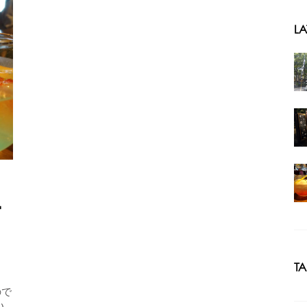
LA
ー
T
ので
)