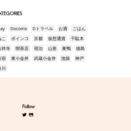
TEGORIES
ay
Docomo
Dトラベル
お酒
ごはん
ねこ
ポインコ
京都
仮想通貨
千駄木
吉祥寺
喫茶店
宿泊
山形
巣鴨
徳島
新宿
東小金井
武蔵小金井
池袋
神戸
香川
Follow