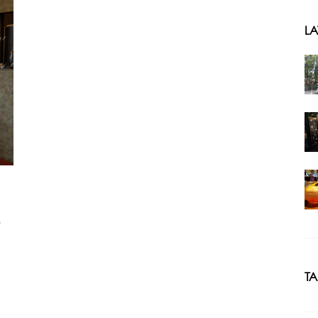
LA
ヒ
T