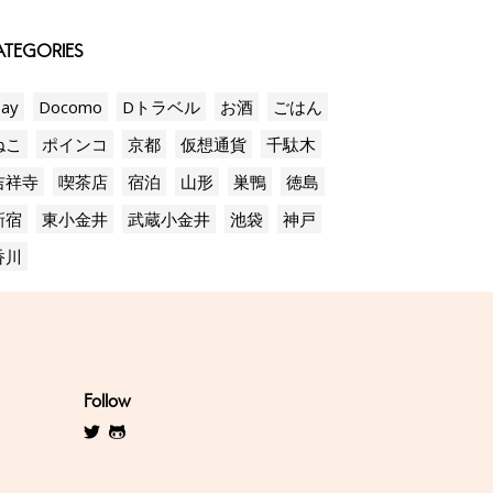
TEGORIES
ay
Docomo
Dトラベル
お酒
ごはん
ねこ
ポインコ
京都
仮想通貨
千駄木
吉祥寺
喫茶店
宿泊
山形
巣鴨
徳島
新宿
東小金井
武蔵小金井
池袋
神戸
香川
Follow