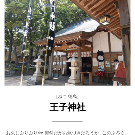
[ねこ 徳島]
王子神社
お久しぶりぶり🐟 突然だがお気づきだろうか…このぶろぐ、