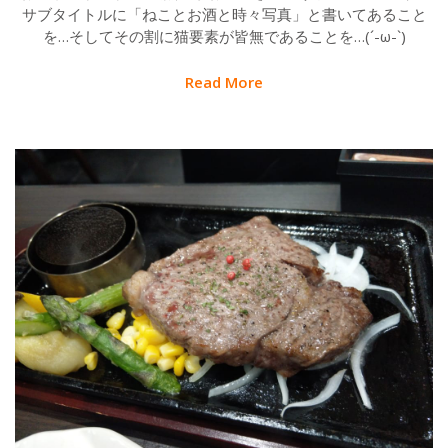
サブタイトルに「ねことお酒と時々写真」と書いてあること
を…そしてその割に猫要素が皆無であることを…(´-ω-`)
Read More