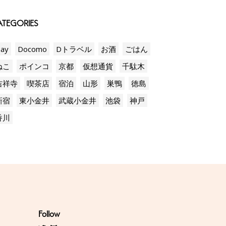
TEGORIES
ay
Docomo
Dトラベル
お酒
ごはん
ねこ
ポインコ
京都
仮想通貨
千駄木
吉祥寺
喫茶店
宿泊
山形
巣鴨
徳島
新宿
東小金井
武蔵小金井
池袋
神戸
香川
Follow