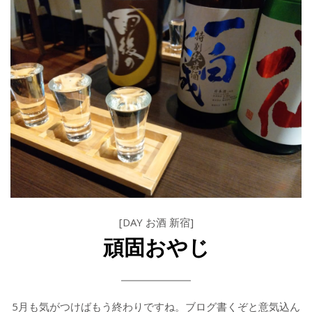
[DAY お酒 新宿]
頑固おやじ
5月も気がつけばもう終わりですね。ブログ書くぞと意気込ん