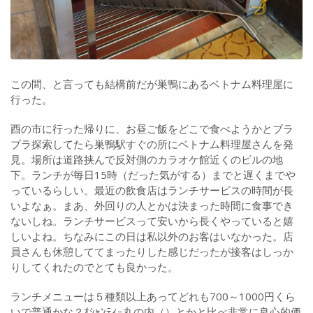
この間、と言っても結構前だが巣鴨にあるベトナム料理屋に
行った。
酉の市に行った帰りに、お昼ご飯をどこで食べようかとブラ
ブラ探索してたら巣鴨駅すぐの所にベトナム料理屋さんを発
見。場所は道路挟んで反対側のカラオケ館近くのビルの地
下。ランチが毎日15時（だった気がする）までと遅くまでや
っているらしい。最近の飲食店はランチサービスの時間が長
いよなぁ。まあ、外回りの人とかは決まった時間に食事でき
ないしね。ランチサービスって安いから長くやっていると嬉
しいよね。ちなみにこの日は私以外のお客はいなかった。店
員さんも休憩しててまったりした感じだったが接客はしっか
りしてくれたのでとても良かった。
ランチメニューは５種類以上あってどれも700～1000円くら
いで普通かな？ｵｼｬﾝﾃｨｰ丸の内（）とかと比べ非常に良心的価